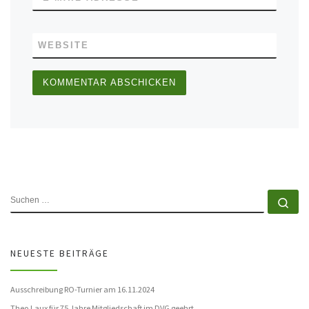
WEBSITE
SUCHE
Su
NEUESTE BEITRÄGE
Ausschreibung RO-Turnier am 16.11.2024
Theo Laux für 75 Jahre Mitgliedschaft im DVG geehrt