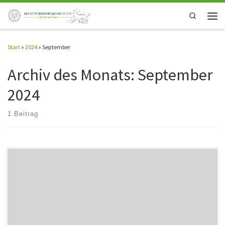
Zum Inhalt springen
Search
Men
Start
»
2024
»
September
Archiv des Monats:
September
2024
1 Beitrag
Hier findet ihr die Ausschreibung für unser Black and White Rally Obedience
Turnier zum Download als PDF:Ausschreibung RO-Turnier Wir freuen uns
schon auf euch!