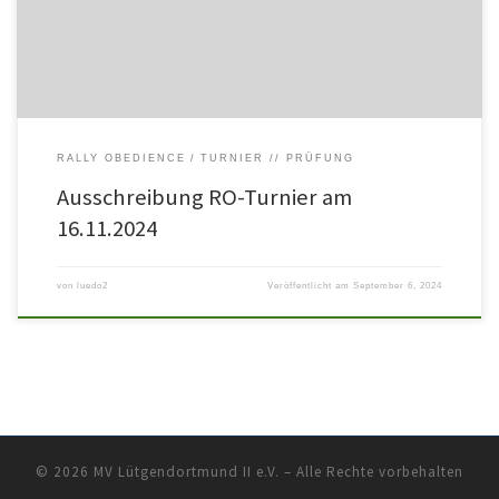
RALLY OBEDIENCE
TURNIER // PRÜFUNG
Ausschreibung RO-Turnier am
16.11.2024
von
luedo2
Veröffentlicht am
September 6, 2024
© 2026
MV Lütgendortmund II e.V.
– Alle Rechte vorbehalten